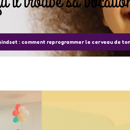
u’il trouve sa vocatio
indset : comment reprogrammer le cerveau de ton 