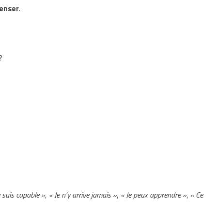
enser
.
?
e suis capable »
,
« Je n’y arrive jamais »
,
« Je peux apprendre »
,
« Ce